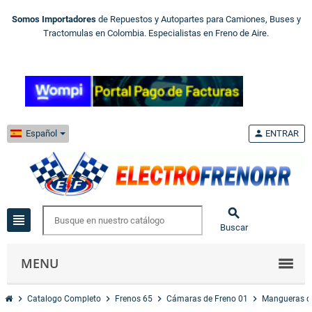
Somos Importadores
de Repuestos y Autopartes para Camiones, Buses y
Tractomulas en Colombia. Especialistas en Freno de Aire.
Español
person
ENTRAR

view_headline
Buscar
MENU
chevron_right
chevron_right
chevron_right
chevron_right
Catalogo Completo
Frenos 65
Cámaras de Freno 01
Mangueras d