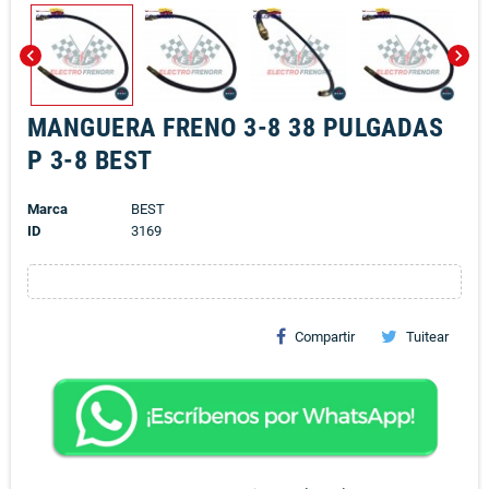
chevron_left
chevron_right
MANGUERA FRENO 3-8 38 PULGADAS
P 3-8 BEST
Marca
BEST
ID
3169
Compartir
Tuitear