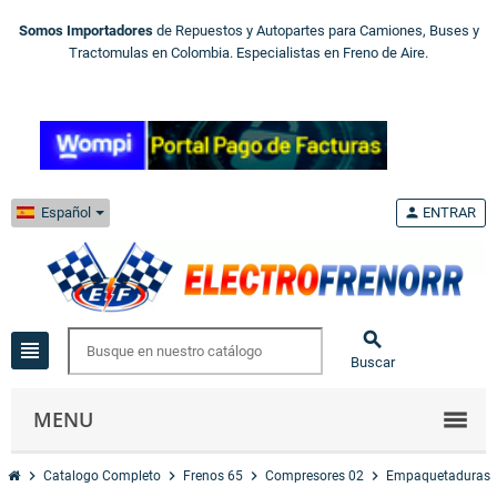
Somos Importadores
de Repuestos y Autopartes para Camiones, Buses y
Tractomulas en Colombia. Especialistas en Freno de Aire.
Español
person
ENTRAR

view_headline
Buscar
MENU
chevron_right
chevron_right
chevron_right
chevron_right
Catalogo Completo
Frenos 65
Compresores 02
Empaquetaduras 