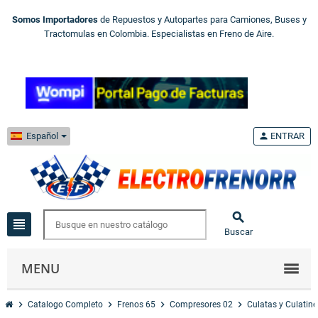
Somos Importadores
de Repuestos y Autopartes para Camiones, Buses y
Tractomulas en Colombia. Especialistas en Freno de Aire.
Español
person
ENTRAR

view_headline
Buscar
MENU
chevron_right
chevron_right
chevron_right
chevron_right
Catalogo Completo
Frenos 65
Compresores 02
Culatas y Culatine