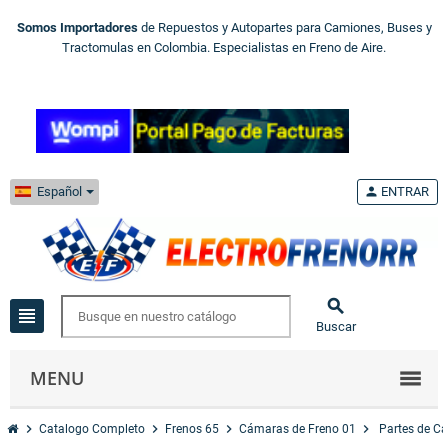
Somos Importadores
de Repuestos y Autopartes para Camiones, Buses y
Tractomulas en Colombia. Especialistas en Freno de Aire.
Español
person
ENTRAR

view_headline
Buscar
MENU
chevron_right
chevron_right
chevron_right
chevron_right
Catalogo Completo
Frenos 65
Cámaras de Freno 01
Partes de C