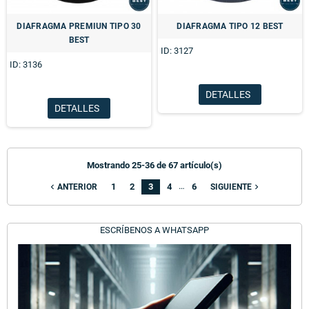
DIAFRAGMA PREMIUN TIPO 30
DIAFRAGMA TIPO 12 BEST
BEST
ID: 3127
ID: 3136
DETALLES
DETALLES
Mostrando 25-36 de 67 artículo(s)
…
1
2
3
4
6
navigate_before
navigate_next
ANTERIOR
SIGUIENTE
ESCRÍBENOS A WHATSAPP