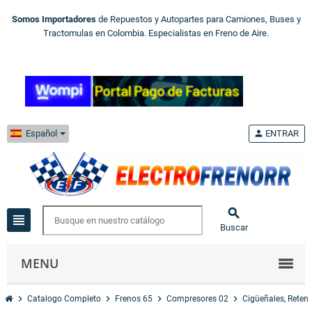
Somos Importadores
de Repuestos y Autopartes para Camiones, Buses y
Tractomulas en Colombia. Especialistas en Freno de Aire.
Español
person
ENTRAR

view_headline
Buscar
MENU
chevron_right
chevron_right
chevron_right
chevron_right
Catalogo Completo
Frenos 65
Compresores 02
Cigüeñales, Reten 