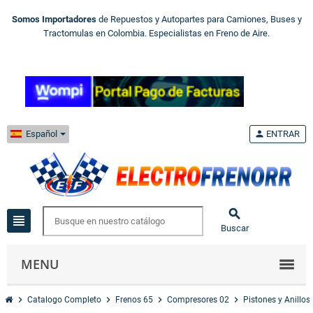
Somos Importadores
de Repuestos y Autopartes para Camiones, Buses y
Tractomulas en Colombia. Especialistas en Freno de Aire.
Español
person
ENTRAR

view_headline
Buscar
MENU
chevron_right
chevron_right
chevron_right
chevron_right
Catalogo Completo
Frenos 65
Compresores 02
Pistones y Anillos