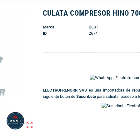
CULATA COMPRESOR HINO 70
Marca
BEST
ID
2674
ELECTROFRENORR SAS
es una importadora de rep
siguiente botón de
Suscríbete
para solicitar acceso a t
zoom_out_map