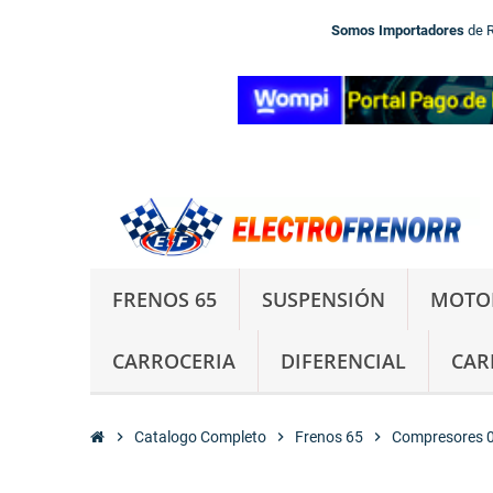
Somos Importadores
de 
FRENOS 65
SUSPENSIÓN
MOTO
CARROCERIA
DIFERENCIAL
CAR
chevron_right
Catalogo Completo
chevron_right
Frenos 65
chevron_right
Compresores 