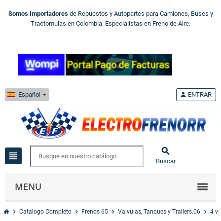
Somos Importadores
de Repuestos y Autopartes para Camiones, Buses y
Tractomulas en Colombia. Especialistas en Freno de Aire.
Español
person
ENTRAR

view_headline
Buscar
MENU
chevron_right
chevron_right
chevron_right
chevron_right
Catalogo Completo
Frenos 65
Valvulas, Tanques y Trailers.06
4 v