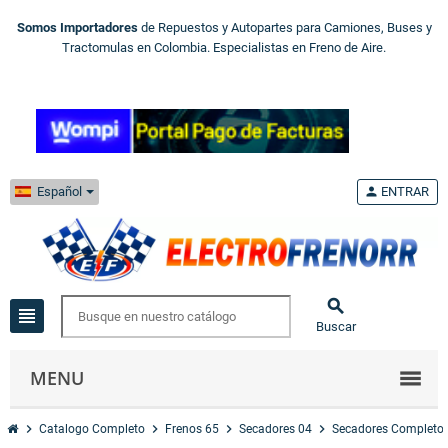
Somos Importadores
de Repuestos y Autopartes para Camiones, Buses y
Tractomulas en Colombia. Especialistas en Freno de Aire.
Español
person
ENTRAR

view_headline
Buscar
MENU
chevron_right
chevron_right
chevron_right
chevron_right
Catalogo Completo
Frenos 65
Secadores 04
Secadores Completo