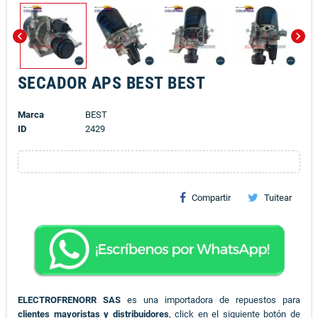
chevron_left
chevron_right
SECADOR APS BEST BEST
Marca
BEST
ID
2429
Compartir
Tuitear
ELECTROFRENORR SAS
es una importadora de repuestos para
clientes mayoristas y distribuidores
, click en el siguiente botón de