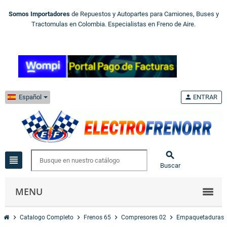
Somos Importadores
de Repuestos y Autopartes para Camiones, Buses y
Tractomulas en Colombia. Especialistas en Freno de Aire.
Español
person
ENTRAR

view_headline
Buscar
MENU
chevron_right
chevron_right
chevron_right
chevron_right
Catalogo Completo
Frenos 65
Compresores 02
Empaquetaduras 