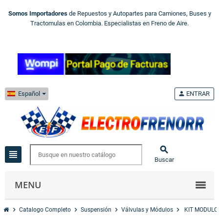
Somos Importadores
de Repuestos y Autopartes para Camiones, Buses y
Tractomulas en Colombia. Especialistas en Freno de Aire.
Español
person
ENTRAR

view_headline
Buscar
MENU
chevron_right
chevron_right
chevron_right
chevron_right
Catalogo Completo
Suspensión
Válvulas y Módulos
KIT MODULO