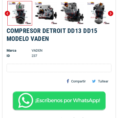
chevron_left
chevron_right
COMPRESOR DETROIT DD13 DD15
MODELO VADEN
Marca
VADEN
ID
237
Compartir
Tuitear