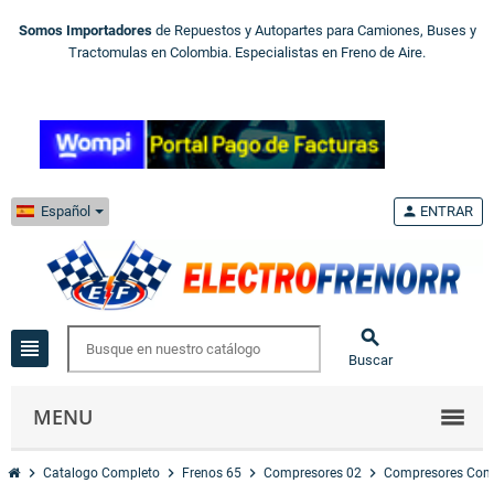
Somos Importadores
de Repuestos y Autopartes para Camiones, Buses y
Tractomulas en Colombia. Especialistas en Freno de Aire.
Español
person
ENTRAR

view_headline
Buscar
MENU
chevron_right
chevron_right
chevron_right
chevron_right
Catalogo Completo
Frenos 65
Compresores 02
Compresores Com