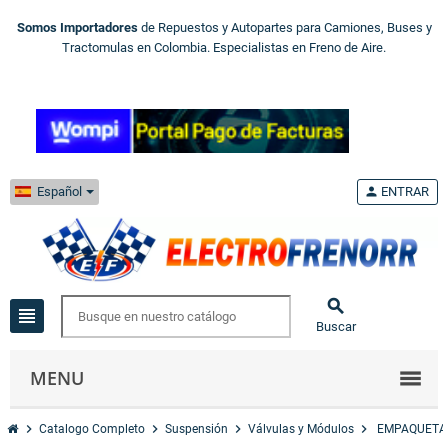
Somos Importadores
de Repuestos y Autopartes para Camiones, Buses y
Tractomulas en Colombia. Especialistas en Freno de Aire.
Español
person
ENTRAR

view_headline
Buscar
MENU
chevron_right
chevron_right
chevron_right
chevron_right
Catalogo Completo
Suspensión
Válvulas y Módulos
EMPAQUETAD