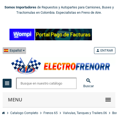
Somos Importadores
de Repuestos y Autopartes para Camiones, Buses y
Tractomulas en Colombia. Especialistas en Freno de Aire.
Español
person
ENTRAR

view_headline
Buscar
MENU
chevron_right
chevron_right
chevron_right
chevron_right
Catalogo Completo
Frenos 65
Valvulas, Tanques y Trailers.06
Bom