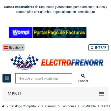
Somos Importadores
de Repuestos y Autopartes para Camiones, Buses y
Tractomulas en Colombia. Especialistas en Freno de Aire.
Español
person
ENTRAR

view_headline
Buscar
MENU
chevron_right
chevron_right
chevron_right
chevron_right
Catalogo Completo
Suspensión
Bombonas
BOMBONA HENDRICK