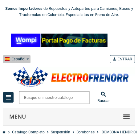
Somos Importadores
de Repuestos y Autopartes para Camiones, Buses y
Tractomulas en Colombia. Especialistas en Freno de Aire.
Español
person
ENTRAR

view_headline
Buscar
MENU
chevron_right
chevron_right
chevron_right
chevron_right
Catalogo Completo
Suspensión
Bombonas
BOMBONA HENDRICK