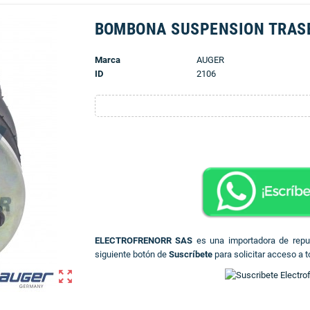
BOMBONA SUSPENSION TRAS
Marca
AUGER
ID
2106
ELECTROFRENORR SAS
es una importadora de rep
siguiente botón de
Suscríbete
para solicitar acceso a t
zoom_out_map