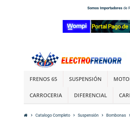
Somos Importadores
de 
FRENOS 65
SUSPENSIÓN
MOTO
CARROCERIA
DIFERENCIAL
CAR
chevron_right
Catalogo Completo
chevron_right
Suspensión
chevron_right
Bombonas
chevron