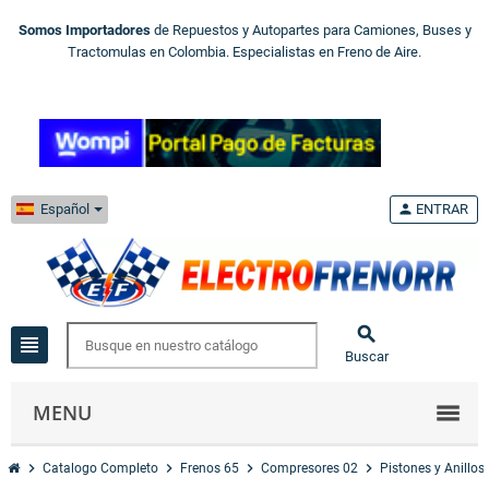
Somos Importadores
de Repuestos y Autopartes para Camiones, Buses y
Tractomulas en Colombia. Especialistas en Freno de Aire.
Español
person
ENTRAR

view_headline
Buscar
MENU
chevron_right
chevron_right
chevron_right
chevron_right
Catalogo Completo
Frenos 65
Compresores 02
Pistones y Anillos