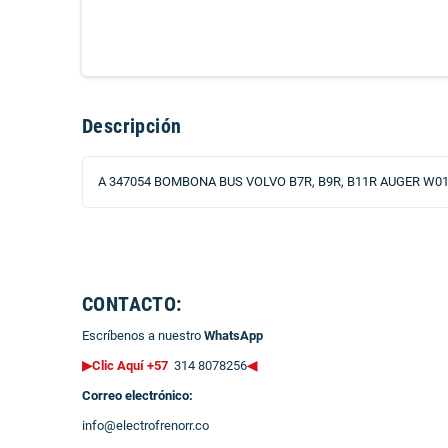
Descripción
A 347054 BOMBONA BUS VOLVO B7R, B9R, B11R AUGER W01-
CONTACTO:
Escríbenos a nuestro
WhatsApp
▶Clic Aquí +57
314 8078256
◀
Correo electrónico:
info@electrofrenorr.co