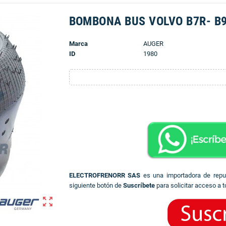
BOMBONA BUS VOLVO B7R- B9
Marca
AUGER
ID
1980
ELECTROFRENORR SAS
es una importadora de rep
siguiente botón de
Suscríbete
para solicitar acceso a t
zoom_out_map