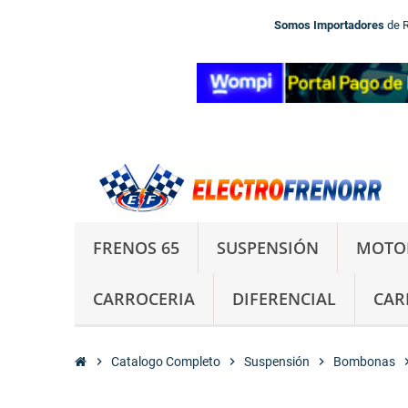
Somos Importadores
de 
FRENOS 65
SUSPENSIÓN
MOTO
CARROCERIA
DIFERENCIAL
CAR
chevron_right
Catalogo Completo
chevron_right
Suspensión
chevron_right
Bombonas
chevron