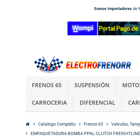
Somos Importadores
de 
FRENOS 65
SUSPENSIÓN
MOTO
CARROCERIA
DIFERENCIAL
CAR
chevron_right
Catalogo Completo
chevron_right
Frenos 65
chevron_right
Valvulas, Tanqu
chevron_right
EMPAQUETADURA BOMBA PPAL CLUTCH FREIGHTLINE