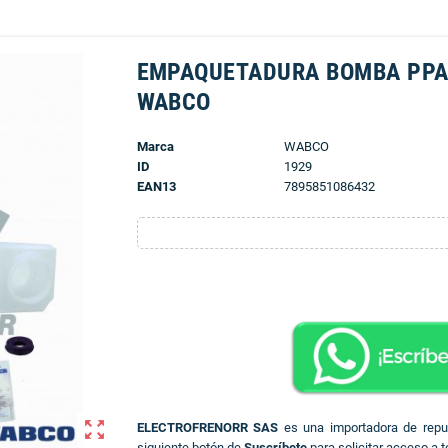
EMPAQUETADURA BOMBA PPAL
WABCO
Marca
WABCO
ID
1929
EAN13
7895851086432
zoom_out_map
ELECTROFRENORR SAS
es una importadora de rep
siguiente botón de
Suscríbete
para solicitar acceso a t