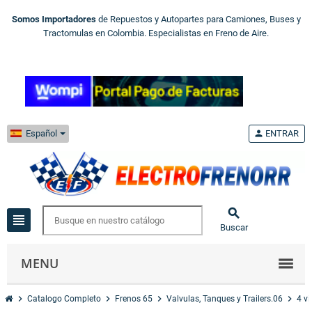
Somos Importadores
de Repuestos y Autopartes para Camiones, Buses y
Tractomulas en Colombia. Especialistas en Freno de Aire.
Español
person
ENTRAR

view_headline
Buscar
MENU
chevron_right
chevron_right
chevron_right
chevron_right
Catalogo Completo
Frenos 65
Valvulas, Tanques y Trailers.06
4 v