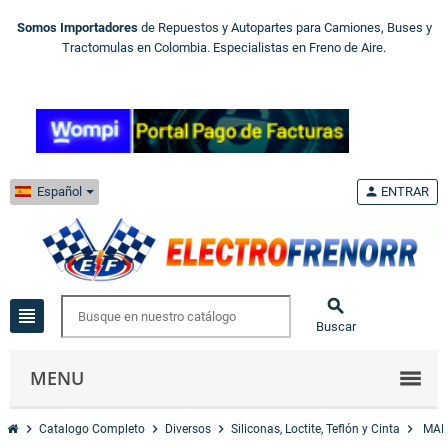
Somos Importadores
de Repuestos y Autopartes para Camiones, Buses y
Tractomulas en Colombia. Especialistas en Freno de Aire.
Español
person
ENTRAR

view_headline
Buscar
MENU
chevron_right
chevron_right
chevron_right
chevron_right
Catalogo Completo
Diversos
Siliconas, Loctite, Teflón y Cinta
MAR