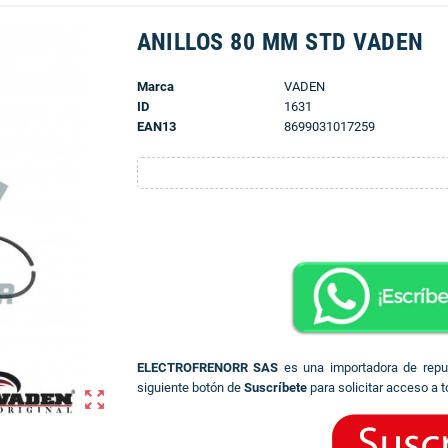
ANILLOS 80 MM STD VADEN
Marca
VADEN
ID
1631
EAN13
8699031017259
ELECTROFRENORR SAS
es una importadora de rep
siguiente botón de
Suscríbete
para solicitar acceso a t
zoom_out_map