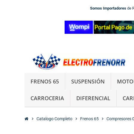
Somos Importadores
de 
FRENOS 65
SUSPENSIÓN
MOTO
CARROCERIA
DIFERENCIAL
CAR
chevron_right
Catalogo Completo
chevron_right
Frenos 65
chevron_right
Compresores 