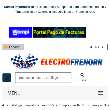
Somos Importadores
de Repuestos y Autopartes para Camiones, Buses y
Tractomulas en Colombia. Especialistas en Freno de Aire.
Español
person
ENTRAR

view_headline
Buscar
MENU
chevron_right
chevron_right
chevron_right
chevron_right
Catalogo Completo
Frenos 65
Compresores 02
Pistones y Anillos