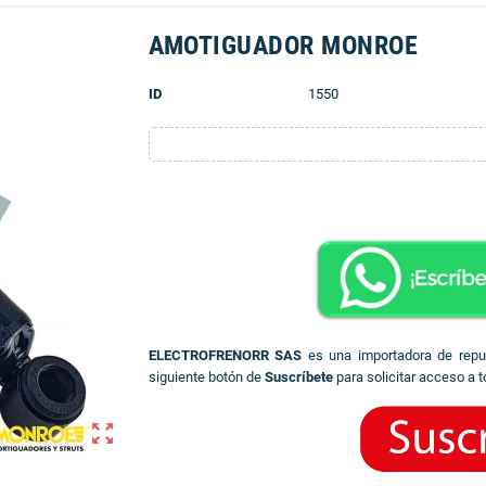
AMOTIGUADOR MONROE
ID
1550
ELECTROFRENORR SAS
es una importadora de rep
siguiente botón de
Suscríbete
para solicitar acceso a t
zoom_out_map