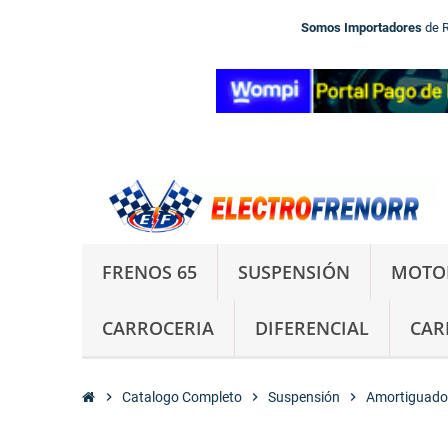
Somos Importadores
de 
FRENOS 65
SUSPENSIÓN
MOTO
CARROCERIA
DIFERENCIAL
CAR
chevron_right
Catalogo Completo
chevron_right
Suspensión
chevron_right
Amortiguado