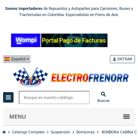
Somos Importadores
de Repuestos y Autopartes para Camiones, Buses y
Tractomulas en Colombia. Especialistas en Freno de Aire.
Español
person
ENTRAR

view_headline
Buscar
MENU
chevron_right
chevron_right
chevron_right
chevron_right
Catalogo Completo
Suspensión
Bombonas
BOMBONA CABINA CO