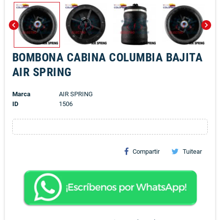
chevron_left
chevron_right
BOMBONA CABINA COLUMBIA BAJITA
AIR SPRING
Marca
AIR SPRING
ID
1506
Compartir
Tuitear