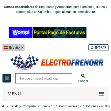
Somos Importadores
de Repuestos y Autopartes para Camiones, Buses y
Tractomulas en Colombia. Especialistas en Freno de Aire.
Español
person
ENTRAR

view_headline
Buscar
MENU
chevron_right
chevron_right
chevron_right
chevron_right
Catalogo Completo
Frenos 65
Compresores 02
Pistones y Anillos