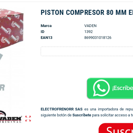
PISTON COMPRESOR 80 MM E
Marca
VADEN
ID
1392
EAN13
8699031018126
ELECTROFRENORR SAS
es una importadora de rep
siguiente botón de
Suscríbete
para solicitar acceso a t
zoom_out_map