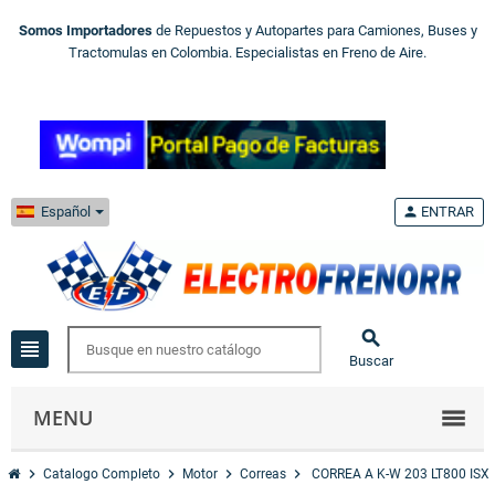
Somos Importadores
de Repuestos y Autopartes para Camiones, Buses y
Tractomulas en Colombia. Especialistas en Freno de Aire.
Español
person
ENTRAR

view_headline
Buscar
MENU
chevron_right
chevron_right
chevron_right
chevron_right
Catalogo Completo
Motor
Correas
CORREA A K-W 203 LT800 ISX