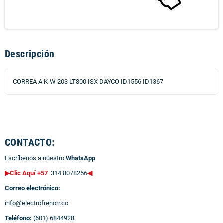
Descripción
CORREA A K-W 203 LT800 ISX DAYCO ID1556 ID1367
CONTACTO:
Escríbenos a nuestro
WhatsApp
▶Clic Aquí +57
314 8078256
◀
Correo electrónico:
info@electrofrenorr.co
Teléfono:
(601) 6844928