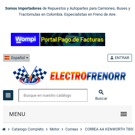
Somos Importadores
de Repuestos y Autopartes para Camiones, Buses y
Tractomulas en Colombia. Especialistas en Freno de Aire.
Español
person
ENTRAR

view_headline
Buscar
MENU
chevron_right
chevron_right
chevron_right
chevron_right
Catalogo Completo
Motor
Correas
CORREA AA KENWORTH T800