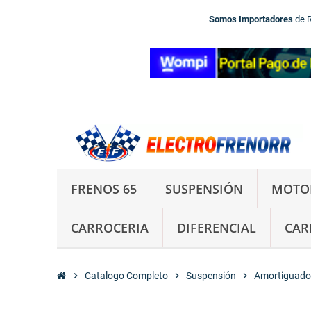
Somos Importadores
de 
FRENOS 65
SUSPENSIÓN
MOTO
CARROCERIA
DIFERENCIAL
CAR
chevron_right
Catalogo Completo
chevron_right
Suspensión
chevron_right
Amortiguado