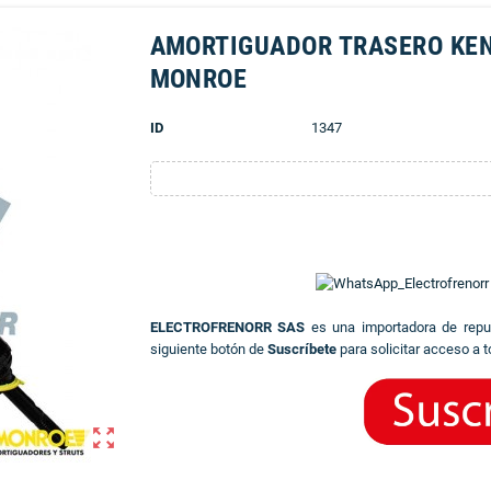
AMORTIGUADOR TRASERO KE
MONROE
ID
1347
ELECTROFRENORR SAS
es una importadora de rep
siguiente botón de
Suscríbete
para solicitar acceso a t
zoom_out_map