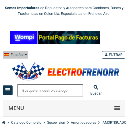
Somos Importadores
de Repuestos y Autopartes para Camiones, Buses y
Tractomulas en Colombia. Especialistas en Freno de Aire.
Español
person
ENTRAR

view_headline
Buscar
MENU
chevron_right
chevron_right
chevron_right
chevron_right
Catalogo Completo
Suspensión
Amortiguadores
AMORTIGUADO