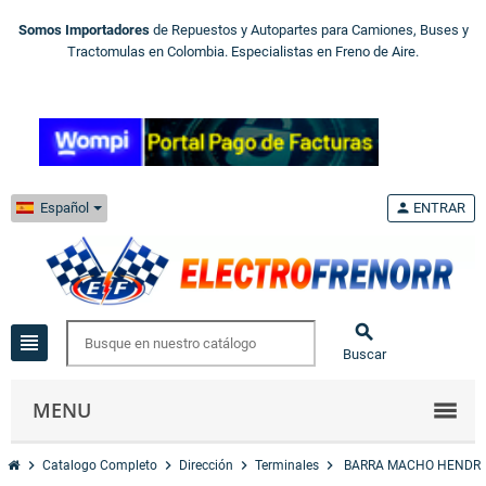
Somos Importadores
de Repuestos y Autopartes para Camiones, Buses y
Tractomulas en Colombia. Especialistas en Freno de Aire.
Español
person
ENTRAR

view_headline
Buscar
MENU
chevron_right
chevron_right
chevron_right
chevron_right
Catalogo Completo
Dirección
Terminales
BARRA MACHO HENDR