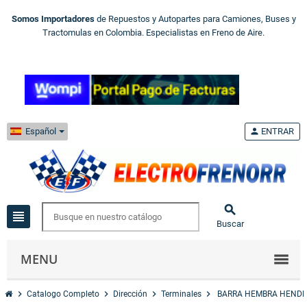
Somos Importadores
de Repuestos y Autopartes para Camiones, Buses y
Tractomulas en Colombia. Especialistas en Freno de Aire.
Español
person
ENTRAR

view_headline
Buscar
MENU
chevron_right
chevron_right
chevron_right
chevron_right
Catalogo Completo
Dirección
Terminales
BARRA HEMBRA HENDR