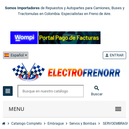
Somos Importadores
de Repuestos y Autopartes para Camiones, Buses y
Tractomulas en Colombia. Especialistas en Freno de Aire.
Español
person
ENTRAR

view_headline
Buscar
MENU
chevron_right
chevron_right
chevron_right
chevron_right
Catalogo Completo
Embrague
Servos y Bombas
SERVOEMBRAGUE