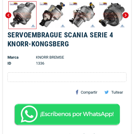
chevron_left
chevron_right
SERVOEMBRAGUE SCANIA SERIE 4
KNORR-KONGSBERG
Marca
KNORR BREMSE
ID
1336
Compartir
Tuitear