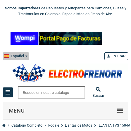
Somos Importadores
de Repuestos y Autopartes para Camiones, Buses y
Tractomulas en Colombia. Especialistas en Freno de Aire.
Español
person
ENTRAR

view_headline
Buscar
MENU
chevron_right
chevron_right
chevron_right
chevron_right
Catalogo Completo
Rodaje
Llantas de Motos
LLANTA TVS 150-60