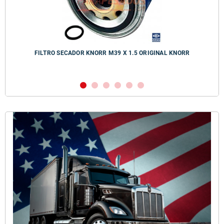
FILTRO SECADOR KNORR M39 X 1.5 ORIGINAL KNORR