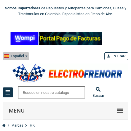
Somos Importadores
de Repuestos y Autopartes para Camiones, Buses y
Tractomulas en Colombia. Especialistas en Freno de Aire.
Español
person
ENTRAR

view_headline
Buscar
MENU
chevron_right
chevron_right
Marcas
HKT