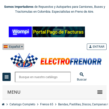
Somos Importadores
de Repuestos y Autopartes para Camiones, Buses y
Tractomulas en Colombia. Especialistas en Freno de Aire.
Español
person
ENTRAR

view_headline
Buscar
MENU
chevron_right
chevron_right
chevron_right
Catalogo Completo
Frenos 65
Bandas, Pastillas, Discos, Campanas 