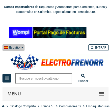
Somos Importadores
de Repuestos y Autopartes para Camiones, Buses y
Tractomulas en Colombia. Especialistas en Freno de Aire.
Español
person
ENTRAR

view_headline
Buscar
MENU
chevron_right
chevron_right
chevron_right
chevron_right
Catalogo Completo
Frenos 65
Compresores 02
Empaquetaduras 