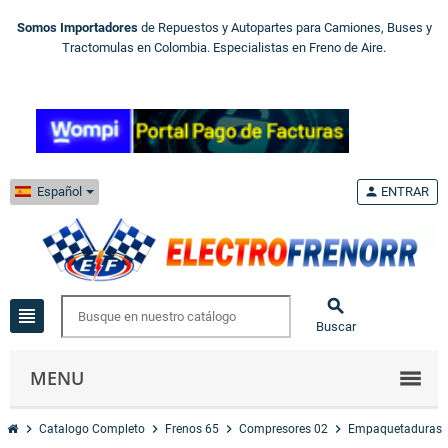
Somos Importadores
de Repuestos y Autopartes para Camiones, Buses y
Tractomulas en Colombia. Especialistas en Freno de Aire.
Español
person
ENTRAR

view_headline
Buscar
MENU
chevron_right
chevron_right
chevron_right
chevron_right
Catalogo Completo
Frenos 65
Compresores 02
Empaquetaduras 