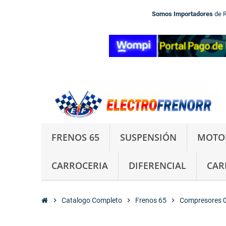
Somos Importadores
de 
FRENOS 65
SUSPENSIÓN
MOTO
CARROCERIA
DIFERENCIAL
CAR
chevron_right
Catalogo Completo
chevron_right
Frenos 65
chevron_right
Compresores 