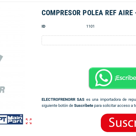
COMPRESOR POLEA REF AIRE 
ID
1101
ELECTROFRENORR SAS
es una importadora de rep
siguiente botón de
Suscríbete
para solicitar acceso a t
zoom_out_map