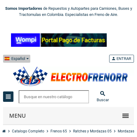
Somos Importadores
de Repuestos y Autopartes para Camiones, Buses y
Tractomulas en Colombia. Especialistas en Freno de Aire.
Español
person
ENTRAR

view_headline
Buscar
MENU
chevron_right
chevron_right
chevron_right
chevron_right
chevr
Catalogo Completo
Frenos 65
Ratches y Mordazas 05
Mordazas