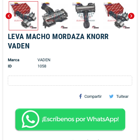
chevron_left
chevron_right
LEVA MACHO MORDAZA KNORR
VADEN
Marca
VADEN
ID
1058
Compartir
Tuitear