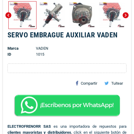
chevron_left
chevron_right
SERVO EMBRAGUE AUXILIAR VADEN
Marca
VADEN
ID
1015
Compartir
Tuitear
ELECTROFRENORR SAS
es una importadora de repuestos para
clientes mayoristas y distribuidores
, click en el siguiente botón de