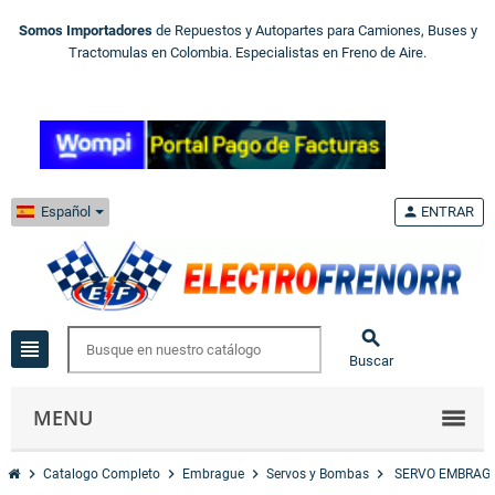
Somos Importadores
de Repuestos y Autopartes para Camiones, Buses y
Tractomulas en Colombia. Especialistas en Freno de Aire.
Español
person
ENTRAR

view_headline
Buscar
MENU
chevron_right
chevron_right
chevron_right
chevron_right
Catalogo Completo
Embrague
Servos y Bombas
SERVO EMBRAGU