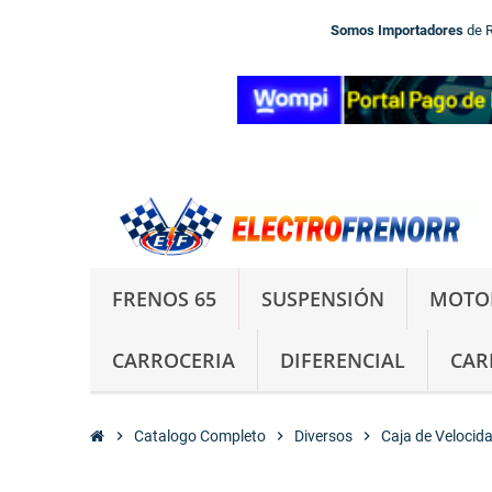
Somos Importadores
de 
FRENOS 65
SUSPENSIÓN
MOTO
CARROCERIA
DIFERENCIAL
CAR
chevron_right
Catalogo Completo
chevron_right
Diversos
chevron_right
Caja de Velocid