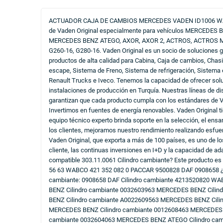
ACTUADOR CAJA DE CAMBIOS MERCEDES VADEN ID1006 WABCO 4
de Vaden Original especialmente para vehículos MERCEDES
MERCEDES BENZ ATEGO, AXOR, AXOR 2, ACTROS, ACTROS MP2 
G260-16, G280-16. Vaden Original es un socio de soluciones 
productos de alta calidad para Cabina, Caja de cambios, Chasi
escape, Sistema de Freno, Sistema de refrigeración, Sistema
Renault Trucks e Iveco. Tenemos la capacidad de ofrecer solu
instalaciones de producción en Turquía. Nuestras líneas de di
garantizan que cada producto cumpla con los estándares de Va
Invertimos en fuentes de energía renovables. Vaden Original ti
equipo técnico experto brinda soporte en la selección, el ens
los clientes, mejoramos nuestro rendimiento realizando esfue
Vaden Original, que exporta a más de 100 países, es uno de lo
cliente, las continuas inversiones en I+D y la capacidad de 
compatible 303.11.0061 Cilindro cambiante? Este producto e
56 63 WABCO 421 352 082 0 PACCAR 9500828 DAF 0908658 ¿Para
cambiante: 0908658 DAF Cilindro cambiante 4213520820 W
BENZ Cilindro cambiante 0032603963 MERCEDES BENZ Cili
BENZ Cilindro cambiante A0022609563 MERCEDES BENZ Cili
MERCEDES BENZ Cilindro cambiante 0012608463 MERCEDES 
cambiante 0032604063 MERCEDES BENZ ATEGO Cilindro cam