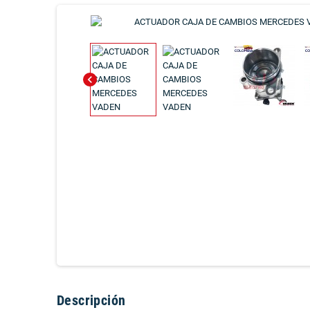
chevron_left
Descripción