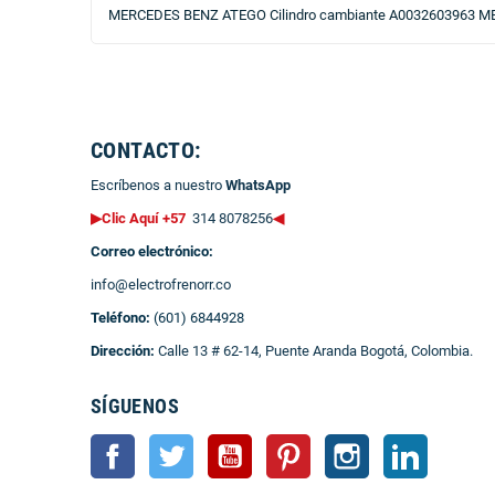
MERCEDES BENZ ATEGO Cilindro cambiante A0032603963 
CONTACTO:
Escríbenos a nuestro
WhatsApp
▶Clic Aquí +57
314 8078256
◀
Correo electrónico:
info@electrofrenorr.co
Teléfono:
(601) 6844928
Dirección:
Calle 13 # 62-14, Puente Aranda Bogotá, Colombia.
SÍGUENOS
Facebook
Twitter
YouTube
Pinterest
Instagram
LinkedIn