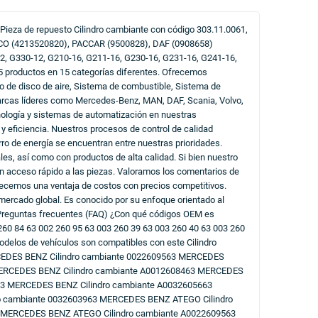
de repuesto Cilindro cambiante con código 303.11.0061,
CO (4213520820), PACCAR (9500828), DAF (0908658)
G330-12, G210-16, G211-16, G230-16, G231-16, G241-16,
5 productos en 15 categorías diferentes. Ofrecemos
no de disco de aire, Sistema de combustible, Sistema de
marcas líderes como Mercedes-Benz, MAN, DAF, Scania, Volvo,
nología y sistemas de automatización en nuestras
y eficiencia. Nuestros procesos de control de calidad
ro de energía se encuentran entre nuestras prioridades.
les, así como con productos de alta calidad. Si bien nuestro
 un acceso rápido a las piezas. Valoramos los comentarios de
recemos una ventaja de costos con precios competitivos.
 mercado global. Es conocido por su enfoque orientado al
 - Preguntas frecuentes (FAQ) ¿Con qué códigos OEM es
60 84 63 002 260 95 63 003 260 39 63 003 260 40 63 003 260
delos de vehículos son compatibles con este Cilindro
RCEDES BENZ Cilindro cambiante 0022609563 MERCEDES
MERCEDES BENZ Cilindro cambiante A0012608463 MERCEDES
63 MERCEDES BENZ Cilindro cambiante A0032605663
o cambiante 0032603963 MERCEDES BENZ ATEGO Cilindro
 MERCEDES BENZ ATEGO Cilindro cambiante A0022609563