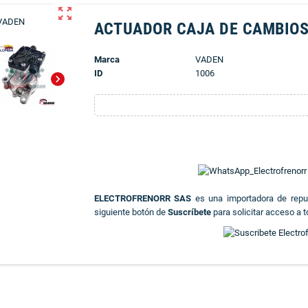
zoom_out_map
ACTUADOR CAJA DE CAMBIO
Marca
VADEN
ID
1006
chevron_right
ELECTROFRENORR SAS
es una importadora de rep
siguiente botón de
Suscríbete
para solicitar acceso a t