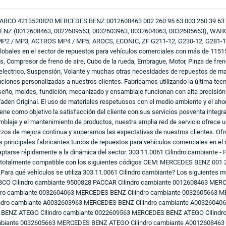
213520820 MERCEDES BENZ 0012608463 002 260 95 63 003 260 39 63 Pieza 
 BENZ (0012608463, 0022609563, 0032603963, 0032604063, 0032605663), WAB
/ MP3, ACTROS MP4 / MP5, AROCS, ECONIC, ZF G211-12, G230-12, G281-12, 
globales en el sector de repuestos para vehículos comerciales con más de 1151
s, Compresor de freno de aire, Cubo de la rueda, Embrague, Motor, Pinza de fre
 electrico, Suspensión, Volante y muchas otras necesidades de repuestos de 
ciones personalizadas a nuestros clientes. Fabricamos utilizando la última tec
seño, moldes, fundición, mecanizado y ensamblaje funcionan con alta precisión 
den Original. El uso de materiales respetuosos con el medio ambiente y el ahor
ene como objetivo la satisfacción del cliente con sus servicios posventa integra
amblaje y el mantenimiento de productos, nuestra amplia red de servicio ofrece
rzos de mejora continua y superamos las expectativas de nuestros clientes. Of
s principales fabricantes turcos de repuestos para vehículos comerciales en el
adaptarse rápidamente a la dinámica del sector. 303.11.0061 Cilindro cambiante
s totalmente compatible con los siguientes códigos OEM: MERCEDES BENZ 001 2
 qué vehículos se utiliza 303.11.0061 Cilindro cambiante? Los siguientes mo
ABCO Cilindro cambiante 9500828 PACCAR Cilindro cambiante 0012608463 ME
ndro cambiante 0032604063 MERCEDES BENZ Cilindro cambiante 0032605663 
ndro cambiante A0032603963 MERCEDES BENZ Cilindro cambiante A00326040
BENZ ATEGO Cilindro cambiante 0022609563 MERCEDES BENZ ATEGO Cilindr
biante 0032605663 MERCEDES BENZ ATEGO Cilindro cambiante A0012608463