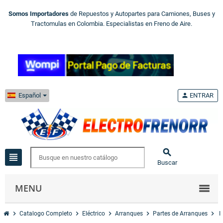
Somos Importadores
de Repuestos y Autopartes para Camiones, Buses y
Tractomulas en Colombia. Especialistas en Freno de Aire.
Español
person
ENTRAR

view_headline
Buscar
MENU
chevron_right
chevron_right
chevron_right
chevron_right
chevron_right
Catalogo Completo
Eléctrico
Arranques
Partes de Arranques
I