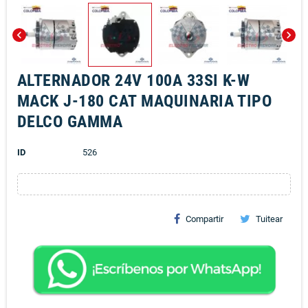
chevron_left
chevron_right
ALTERNADOR 24V 100A 33SI K-W
MACK J-180 CAT MAQUINARIA TIPO
DELCO GAMMA
ID
526
Compartir
Tuitear