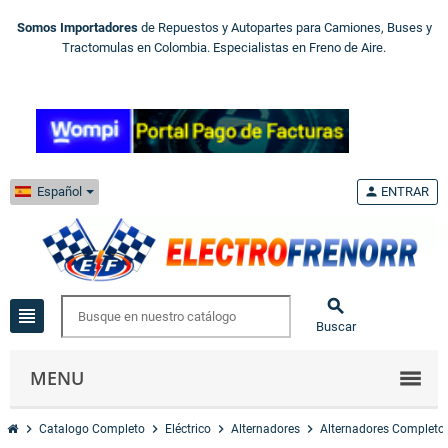
Somos Importadores
de Repuestos y Autopartes para Camiones, Buses y
Tractomulas en Colombia. Especialistas en Freno de Aire.
Español
person
ENTRAR

view_headline
Buscar
MENU
chevron_right
chevron_right
chevron_right
chevron_right
Catalogo Completo
Eléctrico
Alternadores
Alternadores Completo