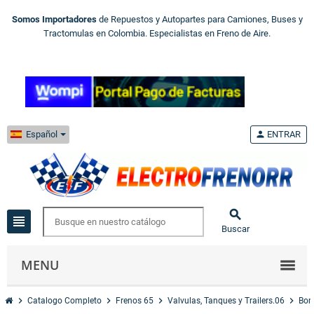
Somos Importadores
de Repuestos y Autopartes para Camiones, Buses y
Tractomulas en Colombia. Especialistas en Freno de Aire.
Español
person
ENTRAR

view_headline
Buscar
MENU
chevron_right
chevron_right
chevron_right
chevron_right
Catalogo Completo
Frenos 65
Valvulas, Tanques y Trailers.06
Bom